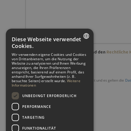
Diese Webseite verwendet
Cookies.
Ich stimme den
Datenschutz
und den
Rechtliche 
SPANISH
Wir verwenden eigene Cookies und Cookies
von Drittanbietern, um die Nutzung der
ENGLISH
Website zu analysieren und Ihnen Werbung
anzuzeigen, die Ihren Präferenzen
GERMAN
entspricht, basierend auf einem Profil, das
anhand Ihrer Surfgewohnheiten (z. B.
Diese Website ist durch reCAPTCHA geschützt und es gelten die
Da
besuchte Seiten) erstellt wurde.
Weitere
Informationen
UNBEDINGT ERFORDERLICH
PERFORMANCE
TARGETING
FUNKTIONALITÄT