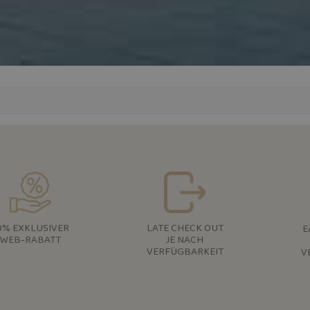
LATE CHECK OUT
0% EXKLUSIVER
E
JE NACH
WEB-RABATT
VERFÜGBARKEIT
V